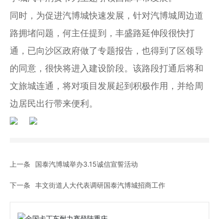
同时，为促进汽博城快速发展，针对汽博城周边道
路拥堵问题，何主任提到，丰盛路延伸段很快打
通，已向沙区政府做了专题报告，也得到了区领导
的同意，很快将进入建设阶段。该路段打通后将和
文旅城连通，将对项目发展起到积极作用，并给周
边居民出行带来便利。
上一条
国泰汽博城举办3.15诚信宣誓活动
下一条
丰文街道人大代表调研国泰汽博城招商工作