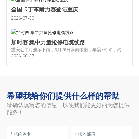
全国卡丁车耐力赛登陆重庆
2026-07-30
加时赛 集中力量抢修电缆线路
重庆近半月连续下雨，6月26日暴雨依旧，早晨7时许，汽博
城内突然停电！生病还在家休息的工程部经理陈明，二话不
2026-06-27
说，立即到岗，检查线路
希望我给你们提供什么样的帮助
请确认填写您的信息，以便我们能更好的为您提供
服务！