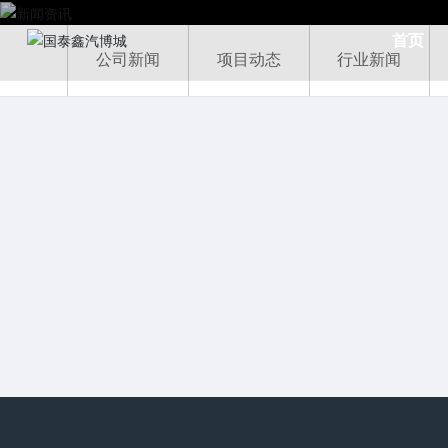
首页
公司新闻
项目动态
行业新闻