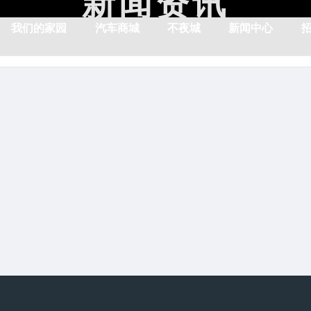
新
闻
资
讯
我们的家园
汽车商城
不夜城
新闻中心
N
E
W
S