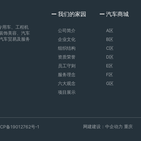
我们的家园
汽车商城
专用车、工程机
公司简介
A区
装饰美容、汽车
汽车贸易及服务
企业文化
B区
组织结构
C区
资质荣誉
D区
员工守则
E区
服务理念
F区
六大观念
G区
项目展示
网建建设：
中企动力
重庆
CP备19012762号-1