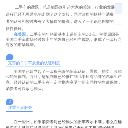
则。 1完善的二手车质量的认证制度美国早已建立起了一套很
二手车的话题，总是能迅速引起大家的关注，行业的发展
完善的旧车
进程已经无可避免的走到了这个阶段，同时政府的扶持与消费
者的认可相较过去有了大幅度的提高，进入了一个讯息剧增的
良性循环。
在美国
，二手车的年销量基本上是新车的2-3倍。主要原因是
美国二手车市场经过数十年的发展已经相当成熟，形成了一套行之
有效的市场规则。
1
完善的二手车质量的认证制度
美国早已建立起了一套很完善的旧车认证、置换、拍卖、收购
和销售体制。并且，这项制度已经推广到几乎所有品牌的汽车生产
商。
经过认证的二手车在一定时期内享受与新车同样的售后保障，
消费者可以放心购买。
2
注重售后服务
在一些州，如果消费者对已经购买的旧车表示不满，那么在确
保旧车未遭损坏并且行车未满300英里或者购车不足3天的情况