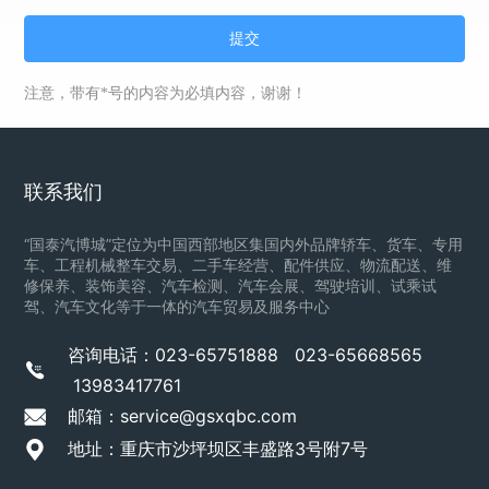
提交
注意，带有*号的内容为必填内容，谢谢！
联系我们
“国泰汽博城”定位为中国西部地区集国内外品牌轿车、货车、专用
车、工程机械整车交易、二手车经营、配件供应、物流配送、维
修保养、装饰美容、汽车检测、汽车会展、驾驶培训、试乘试
驾、汽车文化等于一体的汽车贸易及服务中心
咨询电话：
023-65751888
023-65668565
13983417761
邮箱：service@gsxqbc.com
地址：重庆市沙坪坝区丰盛路3号附7号