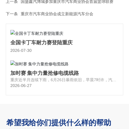
上一条
国盛鑫汽博城参加重庆市汽车商业协会首届篮球联赛
下一条
重庆市汽车商业协会成立新能源汽车分会
全国卡丁车耐力赛登陆重庆
2026-07-30
加时赛 集中力量抢修电缆线路
重庆近半月连续下雨，6月26日暴雨依旧，早晨7时许，汽博
城内突然停电！生病还在家休息的工程部经理陈明，二话不
2026-06-27
说，立即到岗，检查线路
希望我给你们提供什么样的帮助