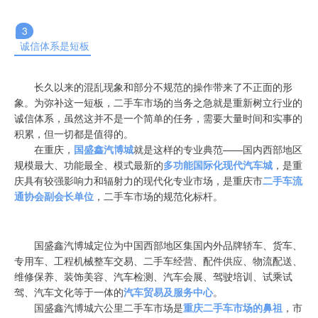
3
诚信体系是短板
长久以来的混乱现象和部分不规范的操作带来了不正面的形
象。为弥补这一短板，二手车市场的当务之急就是重新树立行业的
诚信体系，虽然这并不是一个简单的任务，需要大量时间和实事的
积累，但一切都是值得的。
在重庆，
国盛鑫汽博城
就是这样的专业典范——国内西部地区
规模最大、功能最全、模式最新的
多功能国际化现代汽车城
，是重
庆具有较强影响力和辐射力的现代化专业市场，是重庆市
二手车流
通协会副会长单位
，二手车市场的规范化标杆。
国盛鑫汽博城定位为中国西部地区集国内外品牌轿车、货车、
专用车、工程机械整车交易、二手车经营、配件供应、物流配送、
维修保养、装饰美容、汽车检测、汽车会展、驾驶培训、试乘试
驾、汽车文化等于一体的
汽车贸易及服务中心
。
国盛鑫汽博城六公里二手车市场是
重庆二手车市场的鼻祖
，市